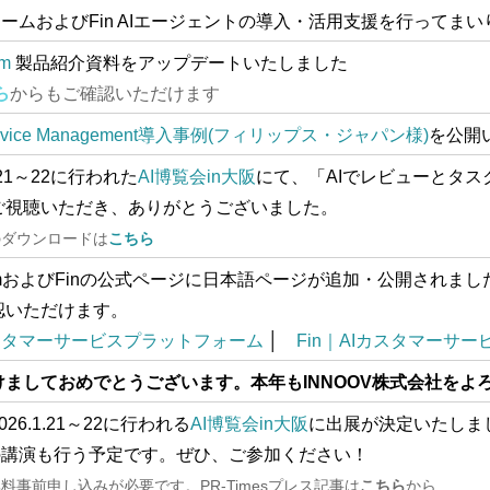
フォームおよびFin AIエージェントの導入・活用支援を行ってま
om
製品紹介
資料
をア
ップデートいたしまし
た
ら
からもご確認いただけます
Service Management導入事例(フィリップス・ジャパン様)
を公開
1.21～22に行われ
た
AI博覧会in大阪
にて、「AIでレビューとタスクを加
ご視聴いただき、ありがとうございました。
のダウンロードは
こちら
rcomおよびFinの公式ページに日本語ページが追加・公開され
認いただけます。
Iカスタマーサービスプラットフォーム
│
Fin｜AIカスタマーサ
けましておめでとうございます。本年もINNOOV株式会社をよ
026.1.21～22に行われる
AI博覧会in大阪
に出展が決定いたしま
の講演も行う予定です。
ぜひ、ご参加ください！
無料事前申し込みが必要です。
PR-Timesプレス記事は
こちら
から