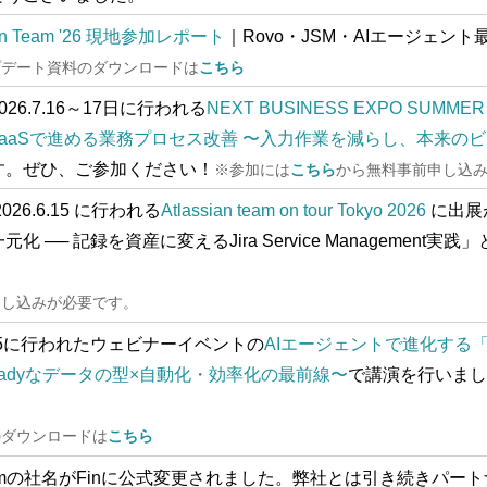
sian Team '26 現地参加レポート
｜Rovo・JSM・AIエージェ
プデート資料のダウンロードは
こちら
026.7.
16
～
17日
に行われる
NEXT BUSINESS EXPO SUMMER 
ssian × SaaSで進める業務プロセス改善 〜入力作業を減らし、
す。
ぜひ、ご参加ください！
※参加には
こちら
から無料事前申し込
2026.6.15 に行われる
Atlassian team on tour Tokyo 2026
に出展
── 記録を資産に変えるJira Service Management実践」
申し込みが必要です。
6.5に行われ
たウェビナーイベントの
AIエージェントで進化する「
Readyなデータの型×自動化・効率化の最前線〜
で講演を行いまし
のダウンロードは
こちら
comの社名がFinに公式
変更されました。弊社とは引き続きパートナ