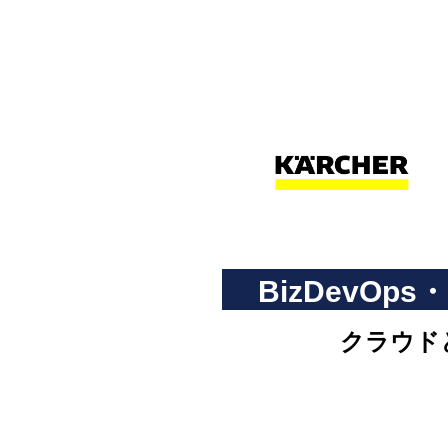
BizDevOp
クラウドと