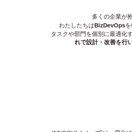
多くの企業が
わたしたちは
BizDevOps
を
タスクや部門を個別に最適化
れで設計・改善を行