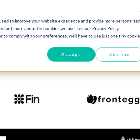
used to improve your website experience and provide more personalized
Home
Services
Products
ind out more about the cookies we use, see our Privacy Policy.
r to comply with your preferences, we'll have to use just one tiny cookie
Accept
Decline
(アトラシアン) ・Fin(フィン旧Intercom)・ frontegg(フロントエッ